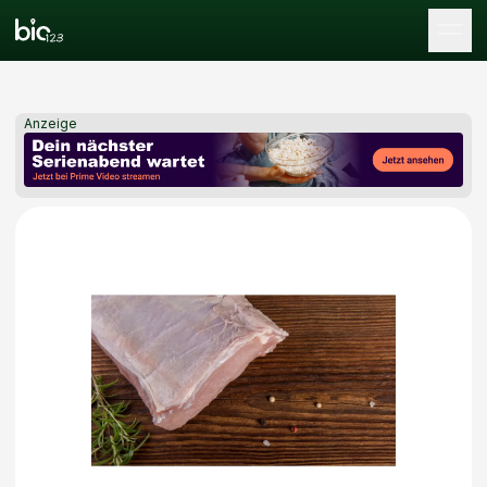
Tog
Anzeige