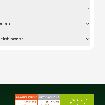
r
teuern
uchshinweise