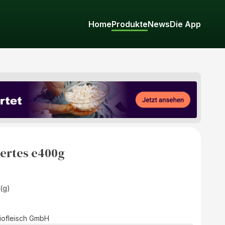
Home
Produkte
News
Die App
iertes e400g
(g)
iofleisch GmbH