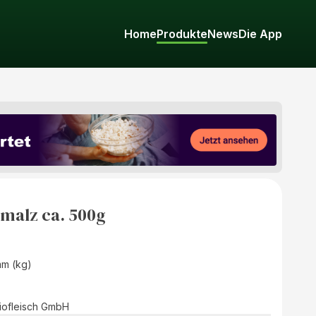
Home
Produkte
News
Die App
malz ca. 500g
mm (kg)
iofleisch GmbH