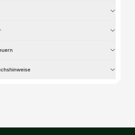
r
teuern
uchshinweise