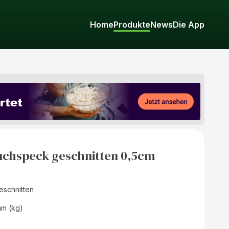
Home
Produkte
News
Die App
uchspeck geschnitten 0,5cm
schnitten
mm (kg)