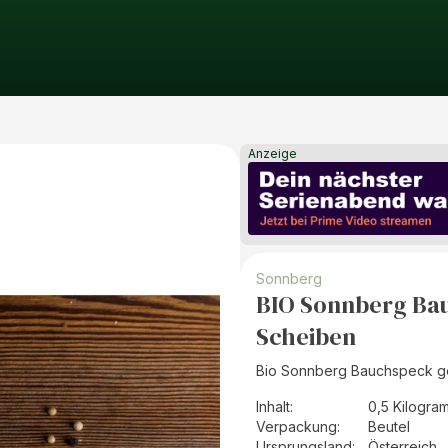
Anzeige
Sonnberg
BIO Sonnberg Ba
Scheiben
Bio Sonnberg Bauchspeck ge
Inhalt
:
0,5 Kilogra
Verpackung
:
Beutel
Ursprungsland
:
Österreich