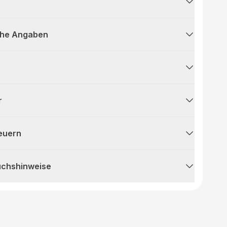
che Angaben
r
teuern
uchshinweise