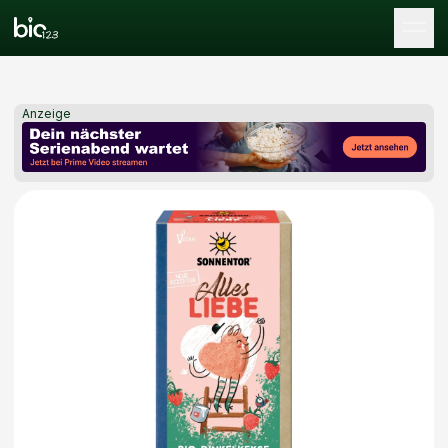
Tog
Anzeige