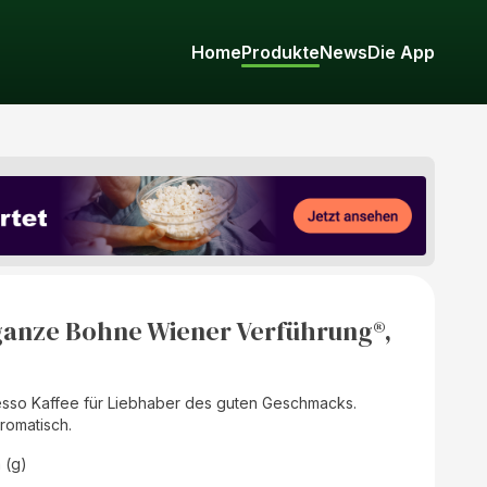
Home
Produkte
News
Die App
ganze Bohne Wiener Verführung®,
resso Kaffee für Liebhaber des guten Geschmacks.
romatisch.
 (g)