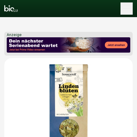
Tog
Anzeige