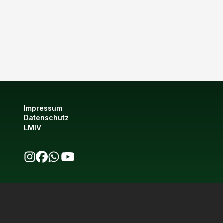
Impressum
Datenschutz
LMIV
bio123 auf Instagram
bio123 auf Facebook
bio123 WhatsApp Kanal
bio123 YouTube Kanal