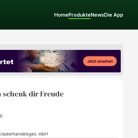
Home
Produkte
News
Die App
h schenk dir Freude
g)
Kräuterhandelsges. mbH