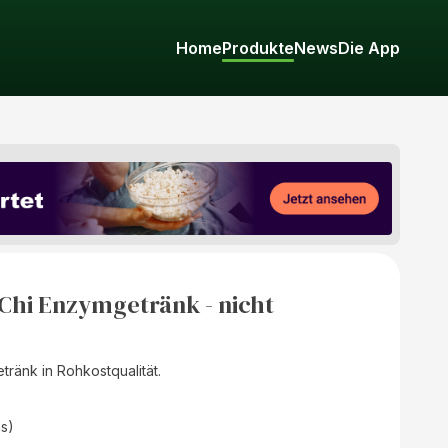
Home
Produkte
News
Die App
Chi Enzymgetränk - nicht
ränk in Rohkostqualität.
as)