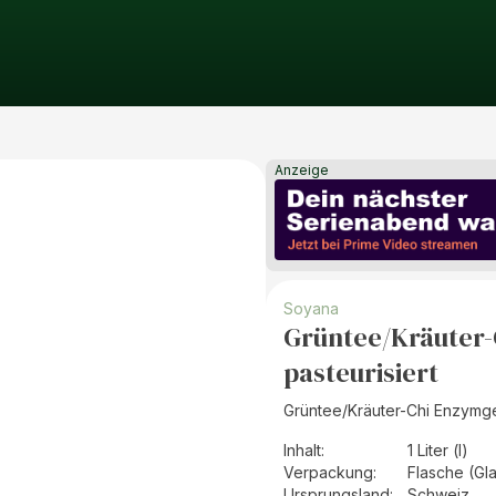
Anzeige
Soyana
Grüntee/Kräuter-
pasteurisiert
Grüntee/Kräuter-Chi Enzymget
Inhalt
:
1 Liter (l)
Verpackung
:
Flasche (Gl
Ursprungsland
:
Schweiz