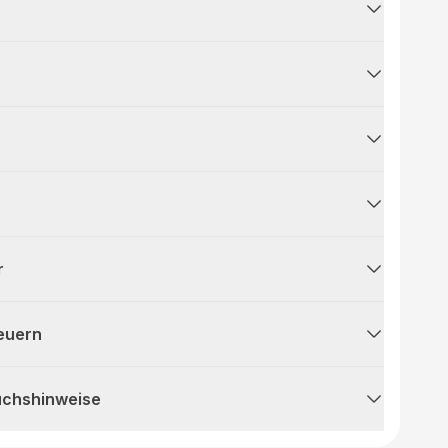
r
teuern
uchshinweise