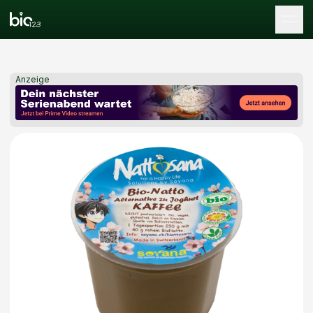
Tog
Anzeige