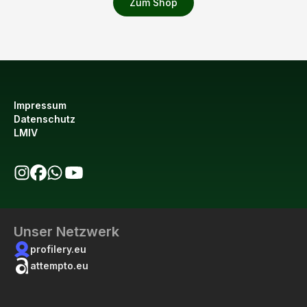
Zum Shop
Impressum
Datenschutz
LMIV
bio123 auf Instagram
bio123 auf Facebook
bio123 WhatsApp Kanal
bio123 YouTube Kanal
Unser Netzwerk
profilery.eu
attempto.eu