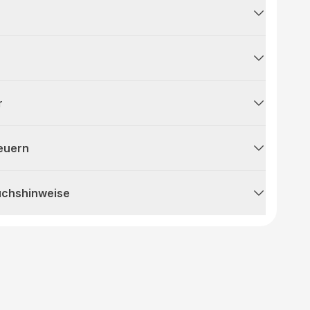
r
teuern
uchshinweise