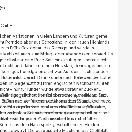
(g)
d
r GmbH
dlichen Variationen in vielen Ländern und Kulturen gerne
mt Porridge aber aus Schottland. In den rauen Highlands
zum Frühstück genau das Richtige und wurde in
nde Mahlzeit auch zum Mittag- oder Abendessen serviert. Es
e selbst nur eine Prise Salz hinzuzufügen – sonst nichts.
gekocht und dabei mit einem Holzstab, dem sogenannten
ig-kerniges Porridge erreicht war. Auf dem Tisch standen
 Buttermilch bereit. Darin konnte nach Belieben der Löffel
rden. Im Gegensatz zu ihren englischen Nachbarn süßten
 nicht – nur für Kinder wurde etwas brauner Zucker
 Porridge in Schottland üblicherweise pur serviert. Dazu
assik spiegeln den Genuss von echtem, traditionellem
m Süßen und Verfeinern wie Ahornsirup, Sahne,
e, Süßungsmittel, Aromen oder sonstigen Schnickschnack.
Früchte oder auch – echt schottisch – etwas Whisky.
r die Porridgeflocken wird ausschließlich ausgesuchten,
ervieren die Schotten ihr Porridge gerne auch herzhaft.
et. In der Flockenmühle werden die ungeschälten
chkeiten ist für jeden Geschmack etwas dabei.
damit sie ihr wundervoll nussiges Aroma entfalten
theit gewalzt. Die ausgesuchte Mischung aus Großblatt,