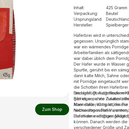
Inhalt
:
425 Gramm 
Verpackung
:
Beutel
Ursprungsland
:
Deutschlan
Hersteller
:
Spielberge
Haferbrei wird in unterschie
gegessen. Ursprünglich stam
war ein wärmendes Porridge 
Arbeiterfamilien als sättige
war dabei üblich dem Porridg
Der Hafer wurde in Wasser 
Spurtle, gerührt bis ein säm
dann kalte Milch, Sahne oder
mit Porridge eingetaucht we
die Schotten ihren Haferbrei
hinzugefügt. Auch heute wird
Die Hafer Porridgeflocken Kl
gibt es separate Zutaten zu
Porridge – ohne Zusatzstoff
Marmelade, Kompott, frische 
Aber dafür richtig lecker. Fü
Zum Shop
Neben den süßen Varianten, s
hochwertigen Hafer verwend
Durch die vielfältigen Mögli
Haferkerne sorgsam gedarrt, 
können. Danach werden die Kerne aus dem Haferspelz geschält und zu Flocken
verschiedener Größe und Zar