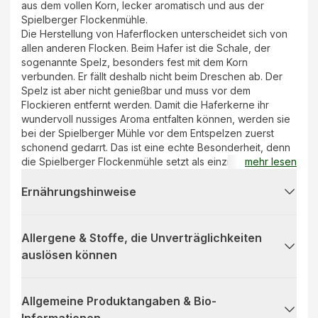
aus dem vollen Korn, lecker aromatisch und aus der
Spielberger Flockenmühle.
Die Herstellung von Haferflocken unterscheidet sich von
allen anderen Flocken. Beim Hafer ist die Schale, der
sogenannte Spelz, besonders fest mit dem Korn
verbunden. Er fällt deshalb nicht beim Dreschen ab. Der
Spelz ist aber nicht genießbar und muss vor dem
Flockieren entfernt werden. Damit die Haferkerne ihr
wundervoll nussiges Aroma entfalten können, werden sie
bei der Spielberger Mühle vor dem Entspelzen zuerst
schonend gedarrt. Das ist eine echte Besonderheit, denn
die Spielberger Flockenmühle setzt als einzige Bio-
mehr lesen
Flockenmühle auf die Rohhafer-Darre. Dabei wird der
ungeschälte Hafer mehr als anderthalb Stunden erwärmt.
Ernährungshinweise
Der unverdauliche Spelz schützt dabei die empfindlichen
Kerne und seine positiven Inhaltsstoffe, während das
Darren den Flocken ihr einzigartiges Aroma verleiht. Nach
Allergene & Stoffe, die Unverträglichkeiten
der Darre wird der Hafer vom Spelz befreit, wie alle
auslösen können
anderen Getreidesorten gedämpft und zu Flocken
gewalzt. Bei Großblattflocken ergibt ein Getreidekorn eine
Flocke.
Allgemeine Produktangaben & Bio-
Informationen