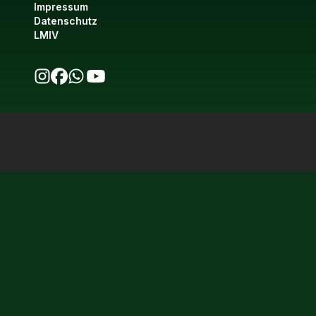
Impressum
Datenschutz
LMIV
bio123 auf Instagram
bio123 auf Facebook
bio123 WhatsApp Kanal
bio123 YouTube Kanal