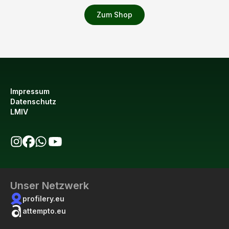
Zum Shop
Impressum
Datenschutz
LMIV
bio123 auf Instagram
bio123 auf Facebook
bio123 WhatsApp Kanal
bio123 YouTube Kanal
Unser Netzwerk
profilery.eu
attempto.eu