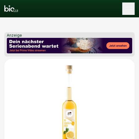
Tog
Anzeige