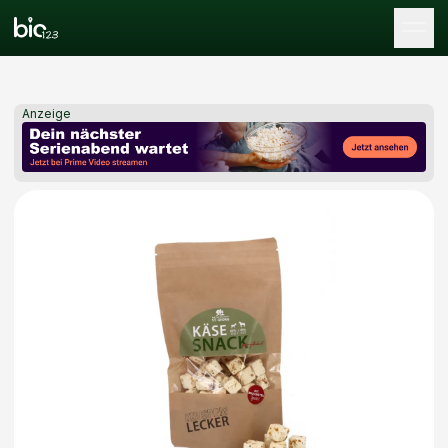
Tog
Anzeige