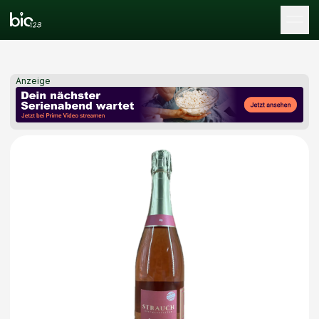
Tog
Anzeige