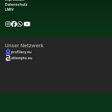
Datenschutz
LMIV
bio123 auf Instagram
bio123 auf Facebook
bio123 WhatsApp Kanal
bio123 YouTube Kanal
Unser Netzwerk
profilery.eu
attempto.eu