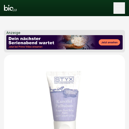
Tog
Anzeige