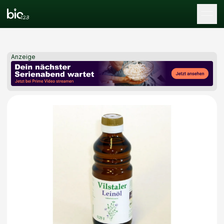
Tog
Anzeige