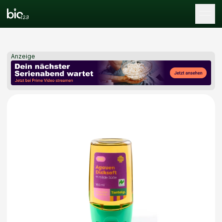
Tog
Anzeige