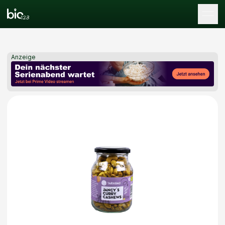
Tog
Anzeige