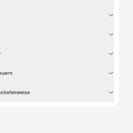
r
teuern
uchshinweise