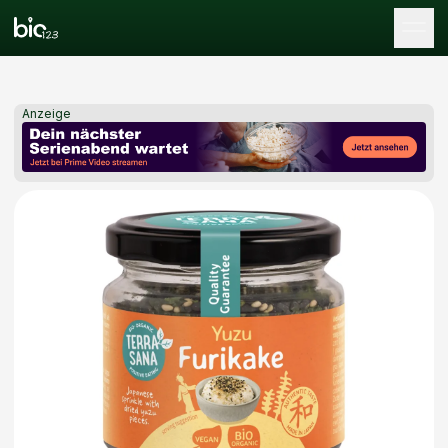
Tog
Anzeige