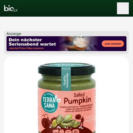
Tog
Anzeige