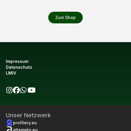
Zum Shop
Impressum
Datenschutz
LMIV
bio123 auf Instagram
bio123 auf Facebook
bio123 WhatsApp Kanal
bio123 YouTube Kanal
Unser Netzwerk
profilery.eu
attempto.eu