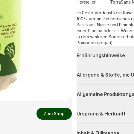
Hersteller
:
TerraSana 
Im Pesto Verde ist kein Käse ent
100% vegan. Ein herrliches grünes
Basilikum, Nüsse und Pinienkerne enth
einer Piadina oder als Würzmittel in Suppe
in drei weiteren Sorten erhältlich: 
Pomodori (vegan).
Ernährungshinweise
Allergene & Stoffe, die
Allgemeine Produktanga
Ursprung & Herkunft
Zum Shop
Inhalt & Füllmenge