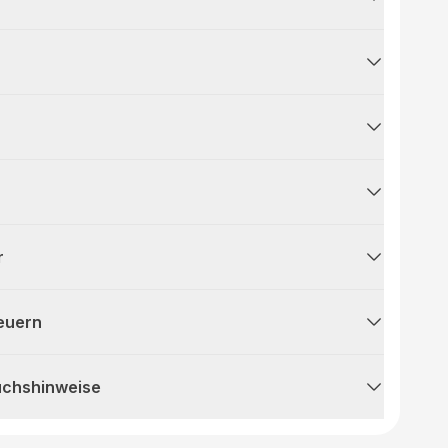
r
teuern
uchshinweise