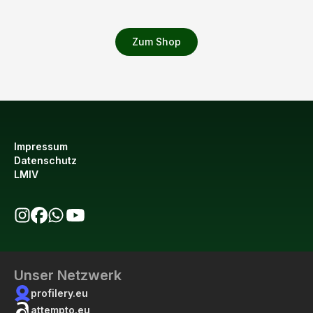
Zum Shop
Impressum
Datenschutz
LMIV
bio123 auf Instagram
bio123 auf Facebook
bio123 WhatsApp Kanal
bio123 YouTube Kanal
Unser Netzwerk
profilery.eu
attempto.eu