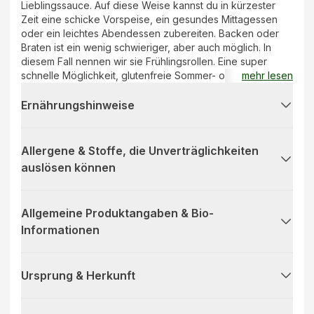
Lieblingssauce. Auf diese Weise kannst du in kürzester
Zeit eine schicke Vorspeise, ein gesundes Mittagessen
oder ein leichtes Abendessen zubereiten. Backen oder
Braten ist ein wenig schwieriger, aber auch möglich. In
diesem Fall nennen wir sie Frühlingsrollen. Eine super
schnelle Möglichkeit, glutenfreie Sommer- oder
mehr lesen
Frühlingsrollen zuzubereiten! Unser Reispapierexperte in
Vietnam macht die Blätter durch dünnes Auftragen,
Ernährungshinweise
Dämpfen und Trocknen von Reismehl, Tapioca, Salz und
Wasser super dünn. Dies geschah früher auf geflochtenen
Bambusschalen. Man kann dieses Rautenmuster immer
Allergene & Stoffe, die Unverträglichkeiten
noch im Reispapier von heute sehen.
auslösen können
Zubereitungsmethode: Tauche die Blätter einzeln in
lauwarmes Wasser, aber nicht länger als 5-10 Sekunden.
Sie werden beim Füllen weicher. Mit geräuchertem Tofu,
Allgemeine Produktangaben & Bio-
Reisnudeln und Gemüse füllen und in deine Lieblingssauce
Informationen
tauchen.
Ursprung & Herkunft