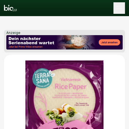
Tog
Anzeige