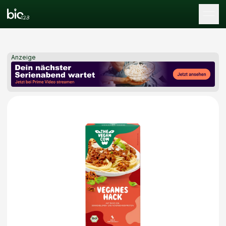
Tog
Anzeige