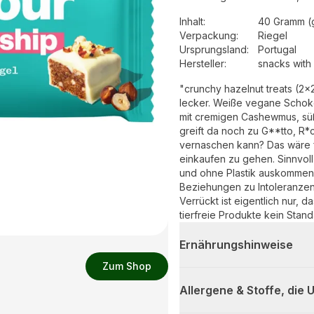
Inhalt
:
40 Gramm (
Verpackung
:
Riegel
Ursprungsland
:
Portugal
Hersteller
:
snacks with
"crunchy hazelnut treats (2x20g) - treatfuls this is nuts: vegan, bio- und unglaublich
lecker. Weiße vegane Schoko
mit cremigen Cashewmus, süß
greift da noch zu G**tto, R*
vernaschen kann? Das wäre f
einkaufen zu gehen. Sinnvoll 
und ohne Plastik auskommen u
Beziehungen zu Intoleranzen
Verrückt ist eigentlich nur, 
tierfreie Produkte kein Stan
Ernährungshinweise
Zum Shop
Allergene & Stoffe, die