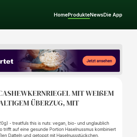
Home
Produkte
News
Die App
-CASHEWKERNRIEGEL MIT WEIßEM
LTIGEM ÜBERZUG, MIT
g) - treatfuls this is nuts: vegan, bio- und unglaublich
 trifft auf eine gesunde Portion Haselnussmus kombiniert
en Datteln und getoppt mit Haselnussstückchen.