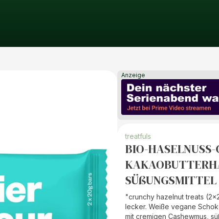
Anzeige
treatfuls
BIO-HASELNUSS
KAKAOBUTTERHA
SÜßUNGSMITTEL
"crunchy hazelnut treats (2x20
lecker. Weiße vegane Schoko
mit cremigen Cashewmus, süß