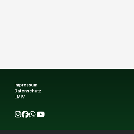
Impressum
Datenschutz
LMIV
bio123 auf Instagram
bio123 auf Facebook
bio123 WhatsApp Kanal
bio123 YouTube Kanal