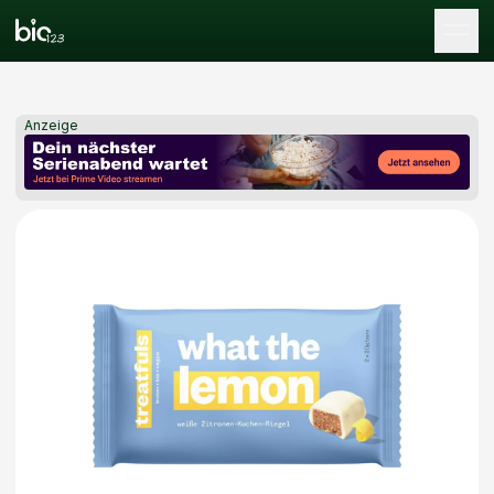
Tog
Anzeige