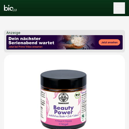
Tog
Anzeige