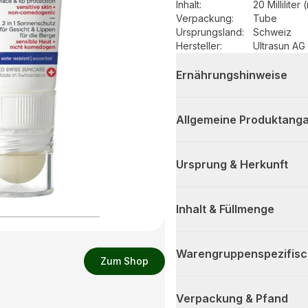
Inhalt
:
20 Milliliter 
Verpackung
:
Tube
Ursprungsland
:
Schweiz
Hersteller
:
Ultrasun AG
Ernährungshinweise
Allgemeine Produktanga
Ursprung & Herkunft
Inhalt & Füllmenge
Warengruppenspezifis
Zum Shop
Verpackung & Pfand