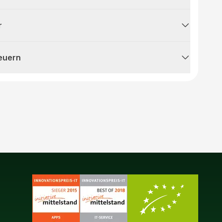
r
teuern