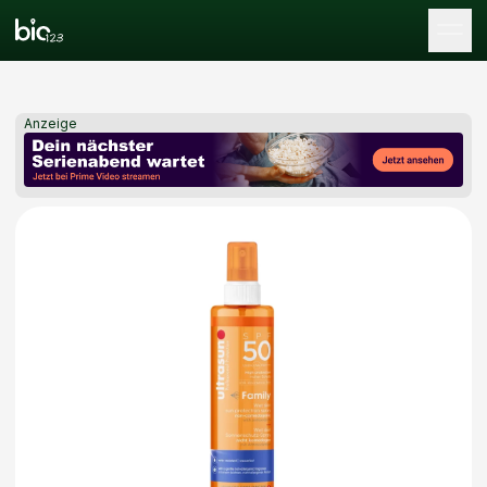
Tog
Anzeige