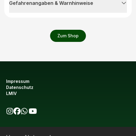
Gefahrenangaben & Warnhinweise
Zum Shop
Impressum
Datenschutz
LMIV
bio123 auf Instagram
bio123 auf Facebook
bio123 WhatsApp Kanal
bio123 YouTube Kanal