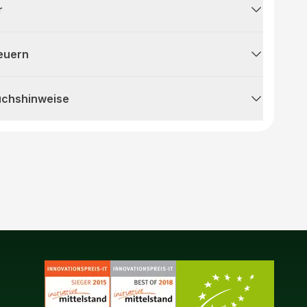
r
teuern
uchshinweise