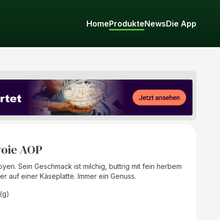
Home
Produkte
News
Die App
voie AOP
n. Sein Geschmack ist milchig, buttrig mit fein herbem
r auf einer Käseplatte. Immer ein Genuss.
(g)