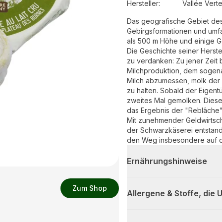
Hersteller
:
Vallée Ver
Das geografische Gebiet de
Gebirgsformationen und umfa
als 500 m Höhe und einige 
Die Geschichte seiner Herstel
zu verdanken: Zu jener Zeit b
Milchproduktion, dem sogena
Milch abzumessen, molk der B
zu halten. Sobald der Eigen
zweites Mal gemolken. Diese
das Ergebnis der "Reblâche"
Mit zunehmender Geldwirtscha
der Schwarzkäserei entstande
den Weg insbesondere auf di
Ernährungshinweise
Zum Shop
Allergene & Stoffe, die