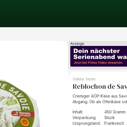
Anzeige
Vallée Verte
Reblochon de Sa
Cremiger AOP-Käse aus Savoye
Abgang. Ob als Ofenkäse ode
Inhalt
:
450 Gramm 
Verpackung
:
Stück
Ursprungsland
:
Frankreich