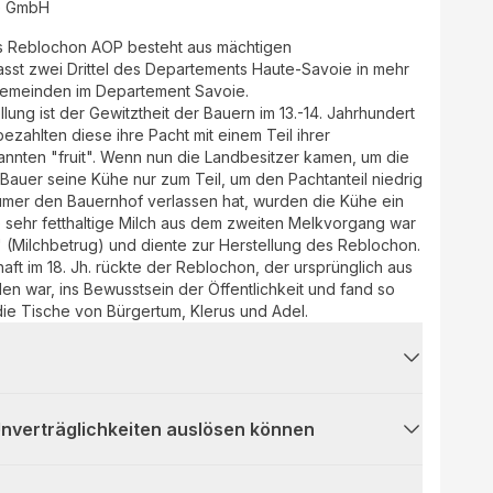
te GmbH
s Reblochon AOP besteht aus mächtigen
sst zwei Drittel des Departements Haute-Savoie in mehr
Gemeinden im Departement Savoie.
lung ist der Gewitztheit der Bauern im 13.-14. Jahrhundert
ezahlten diese ihre Pacht mit einem Teil ihrer
nnten "fruit". Wenn nun die Landbesitzer kamen, um die
auer seine Kühe nur zum Teil, um den Pachtanteil niedrig
tümer den Bauernhof verlassen hat, wurden die Kühe ein
 sehr fetthaltige Milch aus dem zweiten Melkvorgang war
 (Milchbetrug) und diente zur Herstellung des Reblochon.
ft im 18. Jh. rückte der Reblochon, der ursprünglich aus
n war, ins Bewusstsein der Öffentlichkeit und fand so
e Tische von Bürgertum, Klerus und Adel.
 Unverträglichkeiten auslösen können