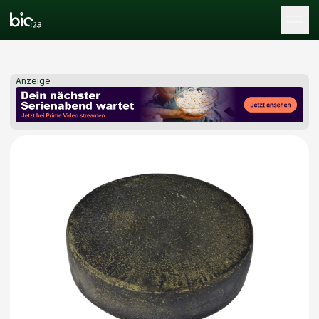
Tog
Anzeige