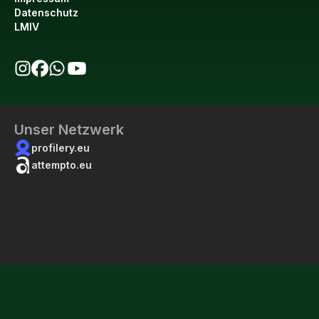
Datenschutz
LMIV
bio123 auf Instagram
bio123 auf Facebook
bio123 WhatsApp Kanal
bio123 YouTube Kanal
Unser Netzwerk
profilery.eu
attempto.eu