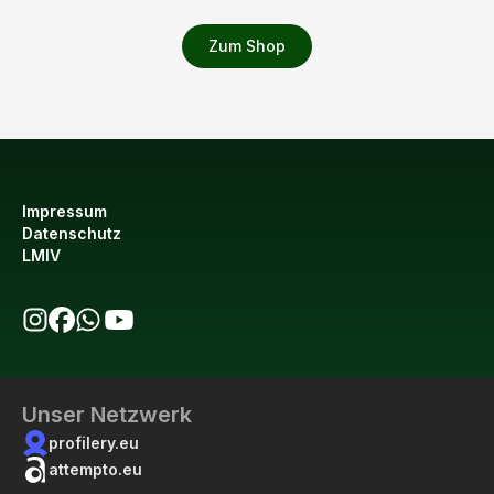
Zum Shop
Impressum
Datenschutz
LMIV
bio123 auf Instagram
bio123 auf Facebook
bio123 WhatsApp Kanal
bio123 YouTube Kanal
Unser Netzwerk
profilery.eu
attempto.eu