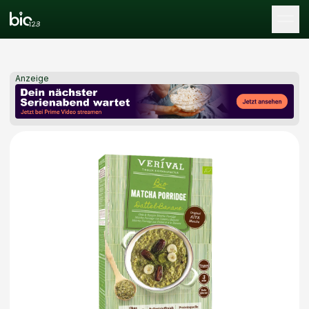
Tog
Anzeige