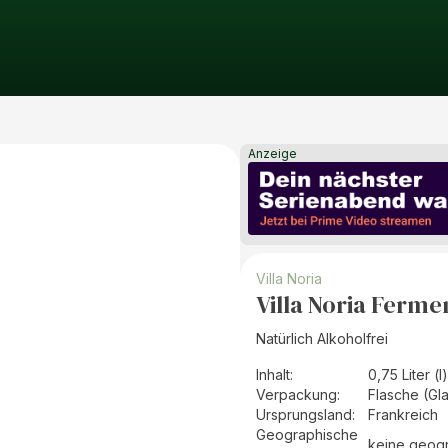
Anzeige
Villa Noria
Villa Noria Ferm
Natürlich Alkoholfrei
Inhalt
:
0,75 Liter (l)
Verpackung
:
Flasche (Gl
Ursprungsland
:
Frankreich
Geographische
keine geog