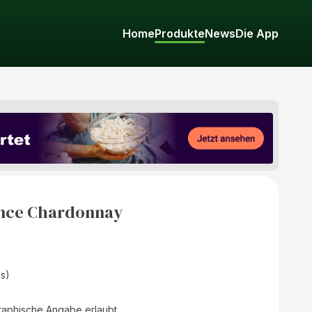
Home
Produkte
News
Die App
ence Chardonnay
as)
raphische Angabe erlaubt