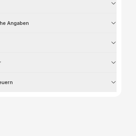
che Angaben
r
teuern