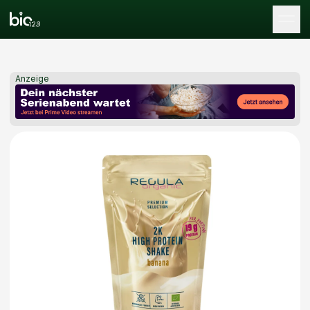
Tog
Anzeige