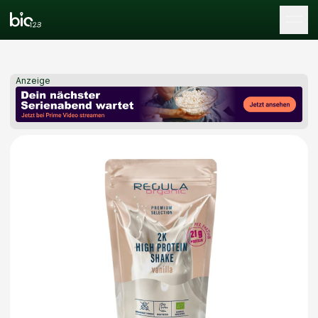
Tog
Anzeige