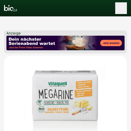
Tog
Anzeige