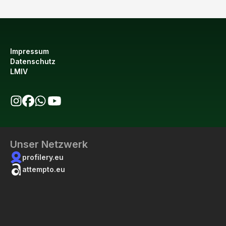
Impressum
Datenschutz
LMIV
bio123 auf Instagram
bio123 auf Facebook
bio123 WhatsApp Kanal
bio123 YouTube Kanal
Unser Netzwerk
profilery.eu
attempto.eu