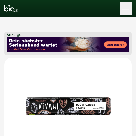
Tog
Anzeige