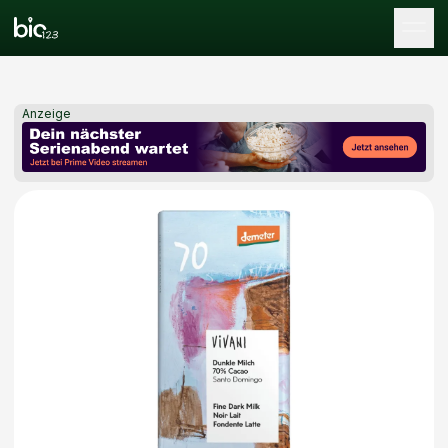
Tog
Anzeige