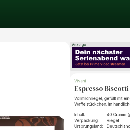
Anzeige
Vivani
Espresso Biscotti
Vollmilchriegel, gefüllt mit
Waffelstückchen. Im handlic
Inhalt
:
40 Gramm (
Verpackung
:
Riegel
Ursprungsland
:
Deutschlan