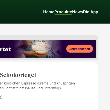
Home
Produkte
News
Die App
 Schokoriegel
 einer köstlichen Espresso-Crème und knusprigen
hen Format für zuhause und unterwegs.
g)
d