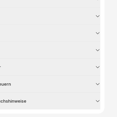
r
teuern
uchshinweise