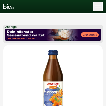
Tog
Anzeige