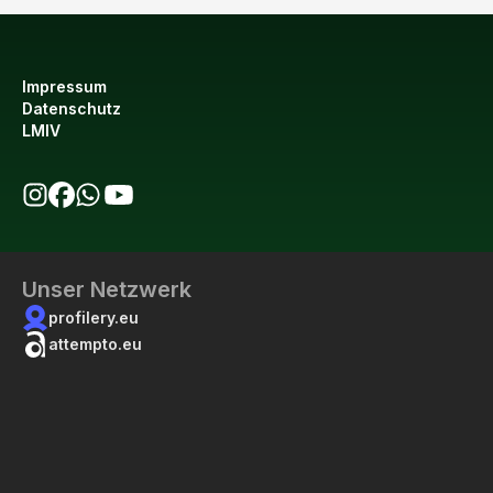
Impressum
Datenschutz
LMIV
bio123 auf Instagram
bio123 auf Facebook
bio123 WhatsApp Kanal
bio123 YouTube Kanal
Unser Netzwerk
profilery.eu
attempto.eu