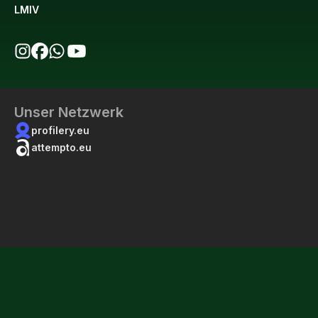
LMIV
bio123 auf Instagram
bio123 auf Facebook
bio123 WhatsApp Kanal
bio123 YouTube Kanal
Unser Netzwerk
profilery.eu
attempto.eu