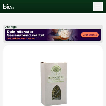
Tog
Anzeige