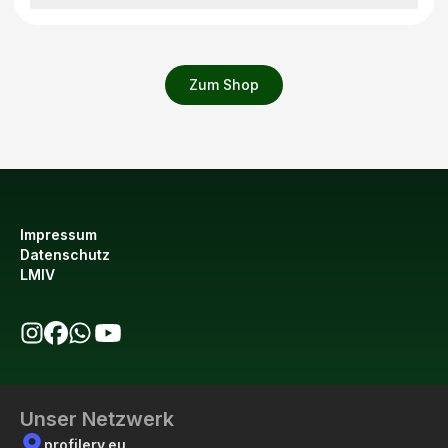
Zum Shop
Impressum
Datenschutz
LMIV
bio123 auf Instagram
bio123 auf Facebook
bio123 WhatsApp Kanal
bio123 YouTube Kanal
Unser Netzwerk
profilery.eu