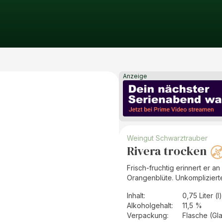
Anzeige
Weingut Schwarztrauber
Rivera trocken
Frisch-fruchtig erinnert er a
Orangenblüte. Unkomplizierte
Inhalt
:
0,75 Liter (l)
Alkoholgehalt
:
11,5 %
Verpackung
:
Flasche (Gl