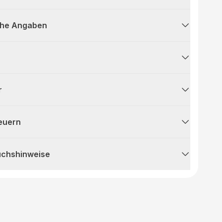
che Angaben
r
teuern
uchshinweise