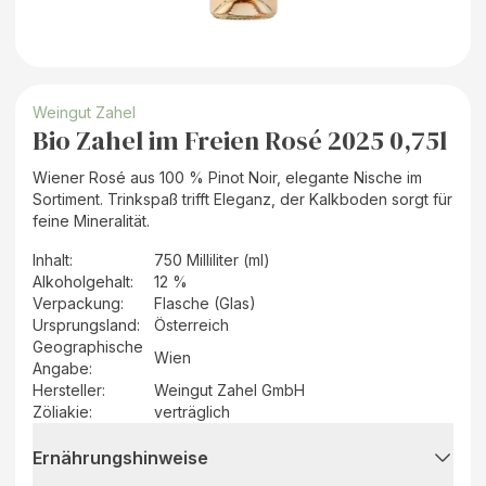
Weingut Zahel
Bio Zahel im Freien Rosé 2025 0,75l
Wiener Rosé aus 100 % Pinot Noir, elegante Nische im
Sortiment. Trinkspaß trifft Eleganz, der Kalkboden sorgt für
feine Mineralität.
Inhalt
:
750 Milliliter (ml)
Alkoholgehalt
:
12 %
Verpackung
:
Flasche (Glas)
Ursprungsland
:
Österreich
Geographische
Wien
Angabe
:
Hersteller
:
Weingut Zahel GmbH
Zöliakie:
verträglich
Ernährungshinweise