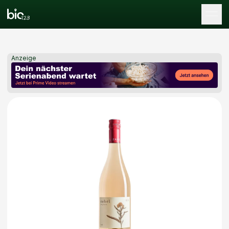
Tog
Anzeige