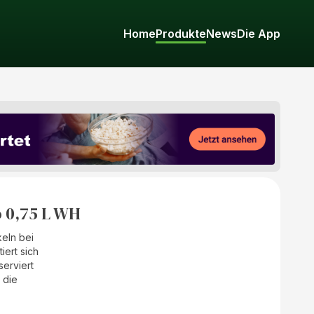
Home
Produkte
News
Die App
 0,75 L WH
keln bei
iert sich
erviert
r die