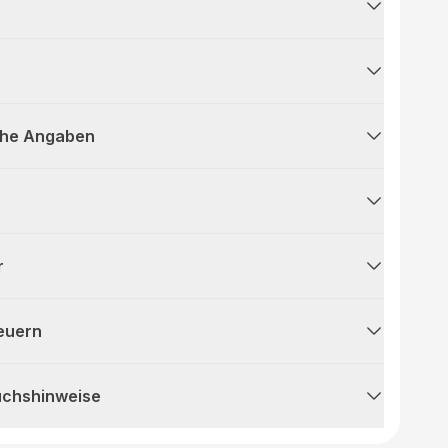
che Angaben
r
teuern
uchshinweise