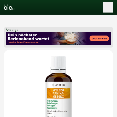
Tog
Anzeige